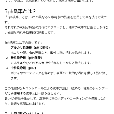
けて、今回は「3ph洗車」という新しい洗車方法をご紹介します。
3ph洗車とは？
「3ph洗車」とは、3つの異なるpH値を持つ洗剤を使用して車を洗う方法で
す。
それぞれの洗剤が特定の汚れにアプローチし、通常の洗車では落としきれな
い頑固な汚れを効果的に除去します。
3ph洗車は以下の通りです：
アルカリ性洗剤（pH10前後）
ホコリや泥、虫の死骸など、酸性に弱い汚れを除去します。
酸性洗浄剤（pH4前後）
ミネラル分などのアルカリ性汚れをしっかりと除去します。
中性洗浄剤（pH7）
ボディやコーティングを傷めず、表面の一般的な汚れを優しく洗い流し
ます。
この3段階のpHコントロールによる洗車方法は、従来の一種類のシャンプー
だけを使用する洗車とは一線を画します。
各pHの特性を生かして、洗車中に車のボディやコーティングを保護しなが
ら、最適な状態に仕上げます。