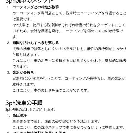
3ph洗車のメリット
コーティングとの相性が抜群
カーコーティング専門店として、洗車時にコーティングを保護すること
は重要です。
3ph洗車は、使用する洗浄剤がそれぞれ特定の汚れをターゲットにして
いるため、余計な摩擦を避け、コーティングを傷めにくいのが特徴で
す。
頑固な汚れもすっきり落ちる
従来の洗車では落としにくいミネラル汚れも、酸性の洗浄剤がしっかり
と取り除きます。
これにより、車のボディに蓄積する目に見えない汚れも、徹底的に除去
できます。
光沢が長持ち
定期的に3ph洗車を行うことで、コーティングが長持ちし、車の光沢が
維持されます。
これにより、車の美しさを保つことができます。
3ph洗車の手順
3ph洗車の流れをご紹介します。
高圧洗浄
車全体を水で流し、表面の砂や泥などを予洗いします。
これにより、次の洗浄ステップで車に傷がつかないように準備します。