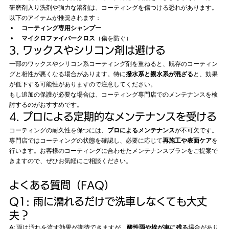
研磨剤入り洗剤や強力な溶剤は、コーティングを傷つける恐れがあります。
以下のアイテムが推奨されます：
コーティング専用シャンプー
マイクロファイバークロス
（傷を防ぐ）
3. ワックスやシリコン剤は避ける
一部のワックスやシリコン系コーティング剤を重ねると、既存のコーティン
グと相性が悪くなる場合があります。特に
撥水系と親水系が混ざる
と、効果
が低下する可能性がありますので注意してください。
もし追加の保護が必要な場合は、コーティング専門店でのメンテナンスを検
討するのがおすすめです。
4. プロによる定期的なメンテナンスを受ける
コーティングの耐久性を保つには、
プロによるメンテナンス
が不可欠です。
専門店ではコーティングの状態を確認し、必要に応じて
再施工や表面ケア
を
行います。お客様のコーティングに合わせたメンテナンスプランをご提案で
きますので、ぜひお気軽にご相談ください。
よくある質問（FAQ）
Q1: 雨に濡れるだけで洗車しなくても大丈
夫？
A:
 雨は汚れを流す効果が期待できますが、
酸性雨や埃が車に残る
場合があり