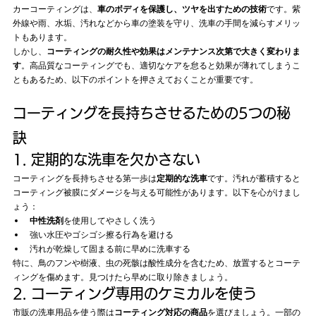
カーコーティングは、
車のボディを保護し、ツヤを出すための技術
です。紫
外線や雨、水垢、汚れなどから車の塗装を守り、洗車の手間を減らすメリッ
トもあります。
しかし、
コーティングの耐久性や効果はメンテナンス次第で大きく変わりま
す
。高品質なコーティングでも、適切なケアを怠ると効果が薄れてしまうこ
ともあるため、以下のポイントを押さえておくことが重要です。
コーティングを長持ちさせるための5つの秘
訣
1. 定期的な洗車を欠かさない
コーティングを長持ちさせる第一歩は
定期的な洗車
です。汚れが蓄積すると
コーティング被膜にダメージを与える可能性があります。以下を心がけまし
ょう：
中性洗剤
を使用してやさしく洗う
強い水圧やゴシゴシ擦る行為を避ける
汚れが乾燥して固まる前に早めに洗車する
特に、鳥のフンや樹液、虫の死骸は酸性成分を含むため、放置するとコーテ
ィングを傷めます。見つけたら早めに取り除きましょう。
2. コーティング専用のケミカルを使う
市販の洗車用品を使う際は
コーティング対応の商品
を選びましょう。一部の