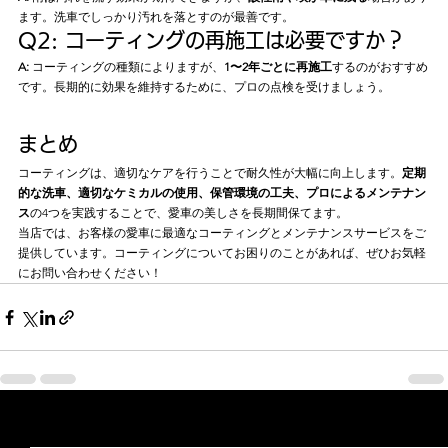
ます。洗車でしっかり汚れを落とすのが最善です。
Q2: コーティングの再施工は必要ですか？
A:
 コーティングの種類によりますが、
1〜2年ごとに再施工
するのがおすすめ
です。長期的に効果を維持するために、プロの点検を受けましょう。
まとめ
コーティングは、適切なケアを行うことで耐久性が大幅に向上します。
定期
的な洗車、適切なケミカルの使用、保管環境の工夫、プロによるメンテナン
ス
の4つを実践することで、愛車の美しさを長期間保てます。
当店では、お客様の愛車に最適なコーティングとメンテナンスサービスをご
提供しています。コーティングについてお困りのことがあれば、ぜひお気軽
にお問い合わせください！
すべて表示
最新記事