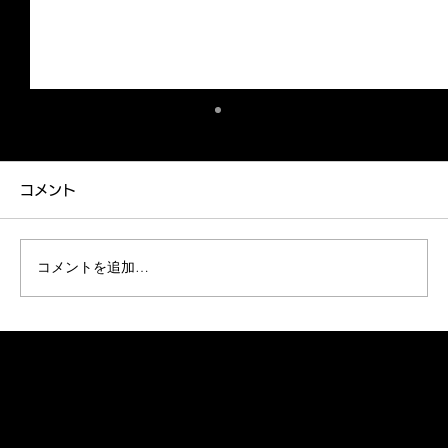
融雪剤について
カーコーティング専門店REALE大阪の和泉で
コメント
す！ いつもブログをご覧いただきありがとうご
ざいます。 いよいよ冬本番ですね。 大阪市内
でも朝晩は冷え込む日が増えてきましたが、皆
コメントを追加…
様いかがお過ごしでしょうか。 冬のドライブと
いえば、スキーやスノーボード、あるいは温泉
旅行など、楽しみな計画を立てている方も多い
はず。 しかし、雪道の走行では、車への天敵が
潜んでいることをご存知でしょうか？ 今回は、
冬の