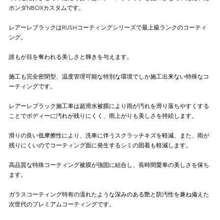
ホンダNBOXカスタムです。
レアーレブラックはRUSHコーティングシリーズで最上級ランクのコーティ
ング。
誰もが目を奪われる美しさと輝きを与えます。
施工も完全密閉型、温度管理可能な特別な環境でしか施工出来ない特殊なコ
ーティングです。
レアーレブラック施工車は超滑水被膜により雨が汚れを滑り落ちやすくする
ことでボディーに汚れが残りにくく、雨上がりも美しさを持続します。
滑りの良い低摩擦性により、洗車に伴うスクラッチキズを軽減、また、雨が
残りにくいのでコーティング面に発生するシミの固着も軽減します。
高品質な特殊コーティング被膜が強固に結合し、長時間愛車の美しさを保ち
ます。
ガラスコーティング特有の濡れたような深みのある艶と防汚性を兼ね備えた
次世代のプレミアムコーティングです。