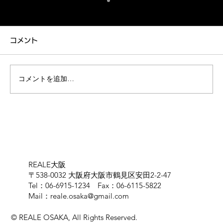
融雪剤について
カーコーティング専門店REALE大阪の和泉で
コメント
す！ いつもブログをご覧いただきありがとうご
ざいます。 いよいよ冬本番ですね。 大阪市内
でも朝晩は冷え込む日が増えてきましたが、皆
コメントを追加…
様いかがお過ごしでしょうか。 冬のドライブと
いえば、スキーやスノーボード、あるいは温泉
旅行など、楽しみな計画を立てている方も多い
はず。 しかし、雪道の走行では、車への天敵が
潜んでいることをご存知でしょうか？ 今回は、
冬の
REALE大阪
〒538-0032 大阪府大阪市鶴見区安田2-2-47
Tel：06-6915-1234 Fax：06-6115-5822
Mail：
reale.osaka@gmail.com
© REALE OSAKA, All Rights Reserved.