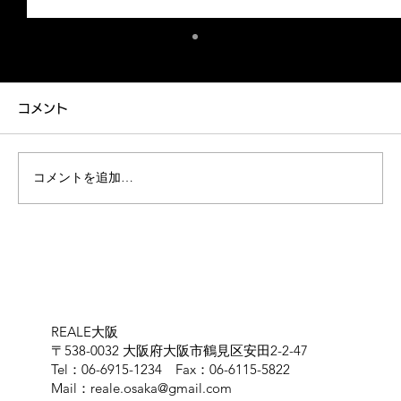
融雪剤について
カーコーティング専門店REALE大阪の和泉で
コメント
す！ いつもブログをご覧いただきありがとうご
ざいます。 いよいよ冬本番ですね。 大阪市内
でも朝晩は冷え込む日が増えてきましたが、皆
コメントを追加…
様いかがお過ごしでしょうか。 冬のドライブと
いえば、スキーやスノーボード、あるいは温泉
旅行など、楽しみな計画を立てている方も多い
はず。 しかし、雪道の走行では、車への天敵が
潜んでいることをご存知でしょうか？ 今回は、
冬の
REALE大阪
〒538-0032 大阪府大阪市鶴見区安田2-2-47
Tel：06-6915-1234 Fax：06-6115-5822
Mail：
reale.osaka@gmail.com